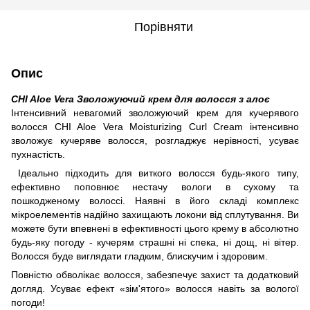
Порівняти
Опис
CHI Aloe Vera Зволожуючий крем для волосся з алоє
Інтенсивний невагомий зволожуючий крем для кучерявого
волосся CHI Aloe Vera Moisturizing Curl Cream інтенсивно
зволожує кучеряве волосся, розгладжує нерівності, усуває
пухнастість.
Ідеально підходить для виткого волосся будь-якого типу,
ефективно поповнює нестачу вологи в сухому та
пошкодженому волоссі. Наявні в його складі комплекс
мікроелементів надійно захищають локони від сплутування. Ви
можете бути впевнені в ефективності цього крему в абсолютно
будь-яку погоду - кучерям страшні ні спека, ні дощ, ні вітер.
Волосся буде виглядати гладким, блискучим і здоровим.
Повністю обволікає волосся, забезпечує захист та додатковий
догляд. Усуває ефект «зім'ятого» волосся навіть за вологої
погоди!