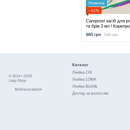
Новинка
−11%
Careprost засіб для ро
та брів 3 мл / Каре
660 грн
740 грн
Каталог
Лінійка CHI
© 2014—2026
Лінійка LOMA
Lady-Shop
Лінійка BioSilk
Мобільна версія
Догляд за волоссям