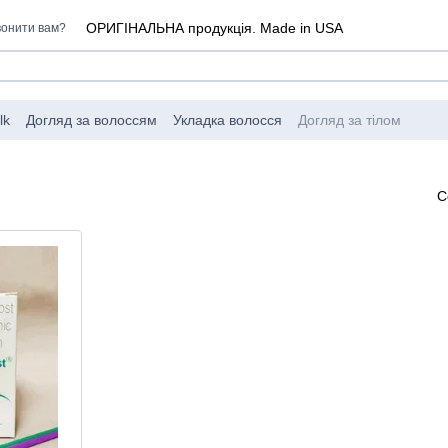
ОРИГІНАЛЬНА продукція. Made in USA
онити вам?
lk
Догляд за волоссям
Укладка волосся
Догляд за тілом
I
С