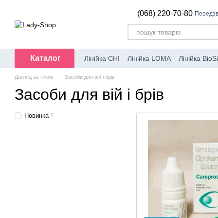
Перейти до основного контенту
(068) 220-70-80
Передзв
Каталог
Лінійка CHI
Лінійка LOMA
Лінійка BioSi
Перукарський інструмент
Набори CH
Догляд за тілом
Засоби для вій і брів
Засоби для вій і брів
Новинка
1