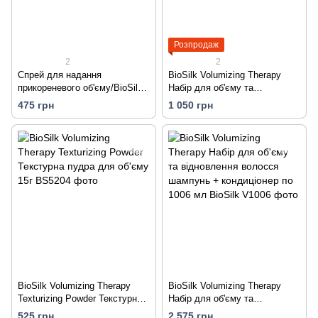
Розпродаж
2
2
Спрей для надання
BioSilk Volumizing Therapy
прикореневого об'єму/BioSilk
Набір для об'єму та
Volumizing Therapy Root Lifter
відновлення волосся
475 грн
1 050 грн
207 мл
шампунь + кондиціонер по 355
мл
BioSilk Volumizing Therapy
BioSilk Volumizing Therapy
Texturizing Powder Текстурна
Набір для об'єму та
пудра для об'єму 15г
відновлення волосся
525 грн
2 575 грн