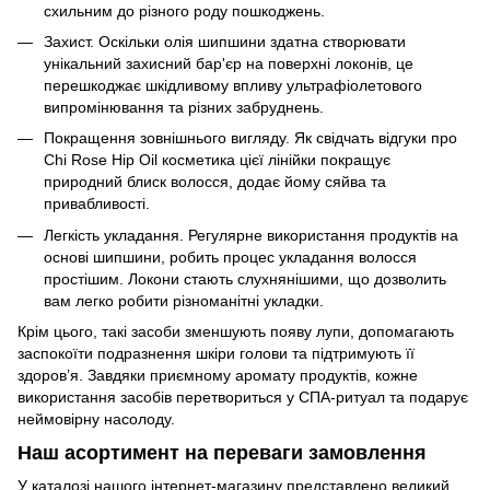
схильним до різного роду пошкоджень.
Захист. Оскільки олія шипшини здатна створювати
унікальний захисний бар'єр на поверхні локонів, це
перешкоджає шкідливому впливу ультрафіолетового
випромінювання та різних забруднень.
Покращення зовнішнього вигляду. Як свідчать відгуки про
Chi Rose Hip Oil косметика цієї лінійки покращує
природний блиск волосся, додає йому сяйва та
привабливості.
Легкість укладання. Регулярне використання продуктів на
основі шипшини, робить процес укладання волосся
простішим. Локони стають слухнянішими, що дозволить
вам легко робити різноманітні укладки.
Крім цього, такі засоби зменшують появу лупи, допомагають
заспокоїти подразнення шкіри голови та підтримують її
здоровʼя. Завдяки приємному аромату продуктів, кожне
використання засобів перетвориться у СПА-ритуал та подарує
неймовірну насолоду.
Наш асортимент на переваги замовлення
У каталозі нашого інтернет-магазину представлено великий