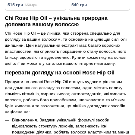
Color Nurture Dry UV Protecting
блиску/CHI Rose Hip Repair
515 грн
540 грн
650 грн
Oil 150 г
and Shine Leave-in Tonic
Chi Rose Hip Oil – унікальна природна
допомога вашому волоссю
Chi Rose Hip Oil – це лінійка, яка створена спеціально для
догляду за вашим волоссям, та основана на цілющій силі олії
шипшини. Цей натуральний екстракт має багато корисних
властивостей, які сприяють покращенню стану волосся, його
блиску, здоровʼю та відновленню. Купити косметику на основі
цієї олії ви можете у каталозі нашого інтернет-магазину.
Переваги догляду на основі Rose Hip Oil
Продукти на основі Rose Hip Oil стануть чудовим рішенням
для домашнього догляду за волоссям, адже містять велику
кількість вітамінів, жирних кислот, антиоксидантів, які живлять
волосся, роблять його привабливим, шовковистим та мʼяким.
Крім живлення та зволоження, ця лінійка доглядових засобів
націлена на:
Відновлення. Завдяки унікальній формулі засоби
відновлюють структуру локонів, заповнюють їхні
пошкоджені ділянки, роблять волосся еластичним та менш