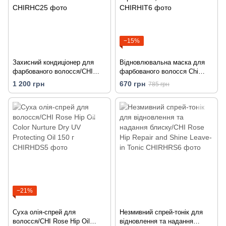
−15%
Захисний кондиціонер для
Відновлювальна маска для
фарбованого волосся/CHI
фарбованого волосся Chi
Rose Hip Oil Color Nurture
Rose Hip Oil Recovery
1 200 грн
670 грн
785 грн
Protecting Conditioner 739 мл
Treatment з олією троянди і
кератином, 237 мл
−21%
Суха олія-спрей для
Незмивний спрей-тонік для
волосся/CHI Rose Hip Oil
відновлення та надання