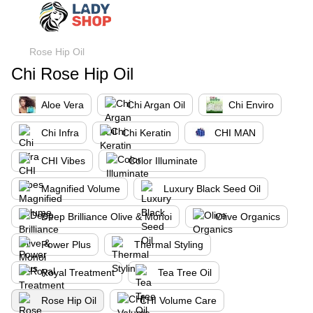
Rose Hip Oil
Chi Rose Hip Oil
Aloe Vera
Chi Argan Oil
Chi Enviro
Chi Infra
Chi Keratin
CHI MAN
CHI Vibes
Color Illuminate
Magnified Volume
Luxury Black Seed Oil
Deep Brilliance Olive & Monoi
Olive Organics
Power Plus
Thermal Styling
Royal Treatment
Tea Tree Oil
Rose Hip Oil
CHI Volume Care