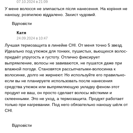
07.10.2024 в 21:09
У мене волосся не злипається після нанесення. На коріння не
наношу, розпилюю віддалено. Захист чудовий.
Відповісти
Катя
24.09.2024 в 10:47
Лучшая термозащита в линейке CHI. От меня точно 5 звезд.
Идеально под утюжок для тонких, пушистых, вьющихся волос-
придаёт упругость и густоту. Отлично фиксирует
выпрямление, волосы не завиваются, не пушатся даже при
влажной погоде. Становятся рассыпчатыми-волосинка к
волосинке, долго не жирнеют. Но используйте его правильно-
если вы не планируете использовать после нанесения
средства утюжок или выпрямляющую укладку феном-этот
продукт не ваш, он просто сделает волосы жёсткими и
склеенными. Это не уход, а термозащита. Продукт работает
только при нагревании. Под него обязательно наношу шёлк от
CHI.
Відповісти