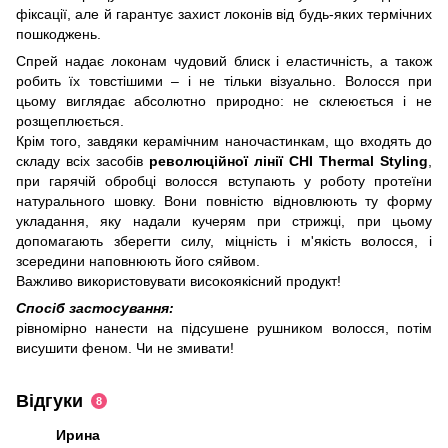
фіксації, але й гарантує захист локонів від будь-яких термічних
пошкоджень.
Спрей надає локонам чудовий блиск і еластичність, а також
робить їх товстішими – і не тільки візуально. Волосся при
цьому виглядає абсолютно природно: не склеюється і не
розщеплюється.
Крім того, завдяки керамічним наночастинкам, що входять до
складу всіх засобів
революційної лінії CHI Thermal Styling
,
при гарячій обробці волосся вступають у роботу протеїни
натурального шовку. Вони повністю відновлюють ту форму
укладання, яку надали кучерям при стрижці, при цьому
допомагають зберегти силу, міцність і м'якість волосся, і
зсередини наповнюють його сяйвом.
Важливо використовувати високоякісний продукт!
Спосіб застосування:
рівномірно нанести на підсушене рушником волосся, потім
висушити феном. Чи не змивати!
Відгуки
8
Ирина