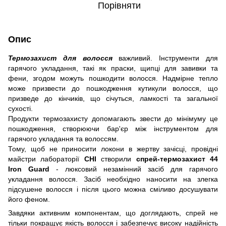
Порівняти
Опис
Термозахист для волосся
важливий. Інструменти для
гарячого укладання, такі як праски, щипці для завивки та
фени, згодом можуть пошкодити волосся. Надмірне тепло
може призвести до пошкодження кутикули волосся, що
призведе до кінчиків, що січуться, ламкості та загальної
сухості.
Продукти термозахисту допомагають звести до мінімуму це
пошкодження, створюючи бар'єр між інструментом для
гарячого укладання та волоссям.
Тому, щоб не приносити локони в жертву зачісці, провідні
майстри лабораторії
CHI
створили
спрей-термозахист 44
Iron Guard
- люксовий незамінний засіб для гарячого
укладання волосся. Засіб необхідно наносити на злегка
підсушене волосся і після цього можна сміливо досушувати
його феном.
Завдяки активним компонентам, що доглядають, спрей не
тільки покращує якість волосся і забезпечує високу надійність