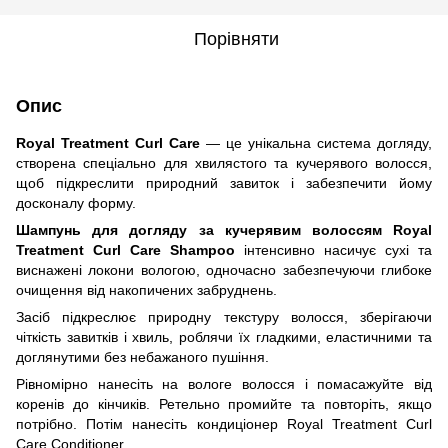
Порівняти
Опис
Royal Treatment Curl Care
— це унікальна система догляду,
створена спеціально для хвилястого та кучерявого волосся,
щоб підкреслити природний завиток і забезпечити йому
досконалу форму.
Шампунь для догляду за кучерявим волоссям Royal
Treatment Curl Care Shampoo
інтенсивно насичує сухі та
виснажені локони вологою, одночасно забезпечуючи глибоке
очищення від накопичених забруднень.
Засіб підкреслює природну текстуру волосся, зберігаючи
чіткість завитків і хвиль, роблячи їх гладкими, еластичними та
доглянутими без небажаного пушіння.
Рівномірно нанесіть на вологе волосся і помасажуйте від
коренів до кінчиків. Ретельно промийте та повторіть, якщо
потрібно. Потім нанесіть кондиціонер Royal Treatment Curl
Care Conditioner.