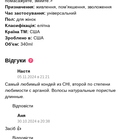
помасажуйте, змийте.>
Призначення:
живлення, пом'якшення, зволоження
Час застосування:
універсальний
Пол:
для жінок
Класифікація:
елітна
Країна ТМ:
США
Зроблено в:
США
Об'єм:
340ml
Відгуки
7
Настя
05.11.2024 в 21:21
Самый любимый кондей из CHI, второй по степени
любимости с арганой. Волосы натуральные пористые
длинные.
Відповісти
Аня
30.10.2024 в 20:38
Засіб 👍
Відповісти