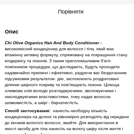
Порівняти
Опис
Chi Olive Organics Hair And Body Conditioner -
високоякісний кондиціонер для волосся і тіла, який має
вітамінну активну формулу, спрямовану на покращення стану
епідермісу та локонів. З таким приголомшливим б'юті-
помічником процедури, що доглядають, будуть проходити
надзвичайно приємно і ефективно, радуючи вас бездоганним
підсумковим результатом. дію, заспокоюють роздратовані
ділянки шкірного покриву та пом'якшують локони. Цілюща
оливкова олія володіє розгладжуючими, зволожуючими і
омолоджуючими властивостями, тому надає волоссю
шовковистість, а шкірі - бархатистість.
Спосіб застосування:
нанесіть необхідну кількість
кондиціонера на долоні та рівномірно розподіліть від середини
до кінчиків вологого волосся, змийте. Для використання в
якості засобу для тіла нанесіть на вологу шкіру після миття і