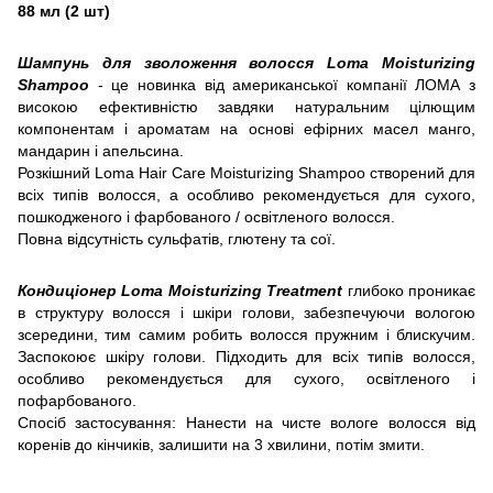
88 мл (2 шт)
Шампунь для зволоження волосся Loma Moisturizing
Shampoo
- це новинка від американської компанії ЛОМА з
високою ефективністю завдяки натуральним цілющим
компонентам і ароматам на основі ефірних масел манго,
мандарин і апельсина.
Розкішний Loma Hair Care Moisturizing Shampoo створений для
всіх типів волосся, а особливо рекомендується для сухого,
пошкодженого і фарбованого / освітленого волосся.
Повна відсутність сульфатів, глютену та сої.
Кондиціонер Loma Moisturizing Treatment
глибоко проникає
в структуру волосся і шкіри голови, забезпечуючи вологою
зсередини, тим самим робить волосся пружним і блискучим.
Заспокоює шкіру голови. Підходить для всіх типів волосся,
особливо рекомендується для сухого, освітленого і
пофарбованого.
Спосіб застосування: Нанести на чисте вологе волосся від
коренів до кінчиків, залишити на 3 хвилини, потім змити.