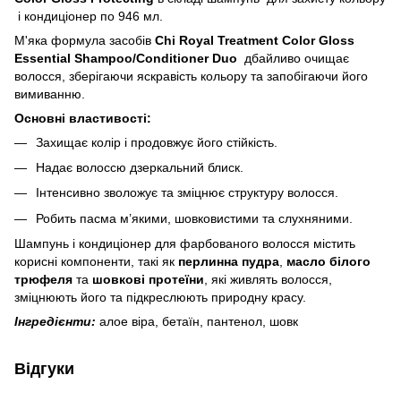
і кондиціонер по 946 мл.
М'яка формула засобів
Chi Royal Treatment Color Gloss
Essential Shampoo/Condit
ioner Duo
дбайливо очищає
волосся, зберігаючи яскравість кольору та запобігаючи його
вимиванню.
Основні властивості:
Захищає колір і продовжує його стійкість.
Надає волоссю дзеркальний блиск.
Інтенсивно зволожує та зміцнює структуру волосся.
Робить пасма м’якими, шовковистими та слухняними.
Шампунь і кондиціонер для фарбованого волосся містить
корисні компоненти, такі як
перлинна пудра
,
масло білого
трюфеля
та
шовкові протеїни
, які живлять волосся,
зміцнюють його та підкреслюють природну красу.
Інгредієнти:
алое віра, бетаїн, пантенол, шовк
Відгуки