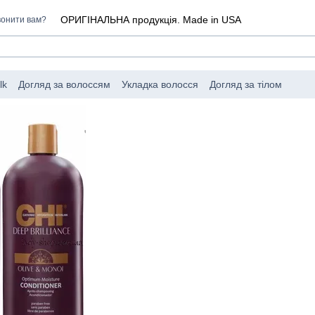
ОРИГІНАЛЬНА продукція. Made in USA
онити вам?
lk
Догляд за волоссям
Укладка волосся
Догляд за тілом
I