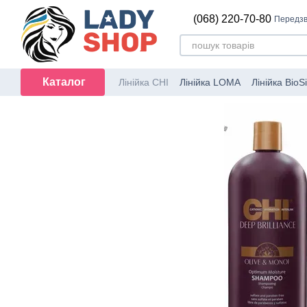
Перейти до основного контенту
(068) 220-70-80
Передзв
Каталог
Лінійка CHI
Лінійка LOMA
Лінійка BioSi
Перукарський інструмент
Набори CH