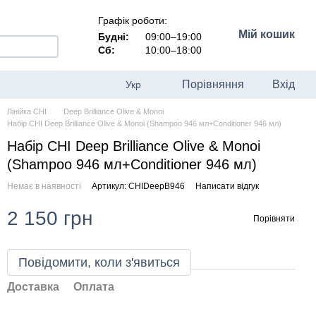
Графік роботи:
Мій кошик
Будні:
09:00–19:00
Сб:
10:00–18:00
Порівняння
Вхід
Укр
Лінійка CHI
Deep Brilliance Olive & Monoi
Набір CHI Deep Brilliance Olive & Monoi (Shampoo 946 мл+Conditioner 946 мл)
Набір CHI Deep Brilliance Olive & Monoi
(Shampoo 946 мл+Conditioner 946 мл)
Немає в наявності
Артикул: CHIDeepB946
Написати відгук
2 150 грн
Порівняти
Повідомити, коли з'явиться
Доставка
Оплата