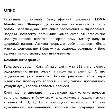
Опис
Поживний органічний безсульфатний шампунь
LOMA
Moisturizing Shampoo
делікатно очищає волосся та шкіру
голови, забезпечуючи інтенсивне зволоження й відновлення.
Завдяки комплексу органічних компонентів він ефективно
насичує волосся вологою, повертає йому життєву силу та
здоровий вигляд. Активна формула робить волосся більш
м’яким, шовковистим і блискучим, водночас захищаючи його
від негативного впливу зовнішніх чинників.
Ключові інгредієнти:
Гель алое вера
— багатий на вітаміни A та B12, які сприяють
оздоровленню шкіри голови, а також на вітаміни E і C, що
підтримують ріст волосся. Активні речовини алое вера
інтенсивно зволожують волосся й шкіру голови, допомагають
усунути лупу, свербіж і запальні процеси.
Олія насіння авокадо
— ефективно насичує сухе волосся
вологою, надаючи йому силу та еластичність завдяки вмісту
вітамінів A, D, E, B6 і природних амінокислот. Сприяє
відновленню пошкодженого волосся та покращує його