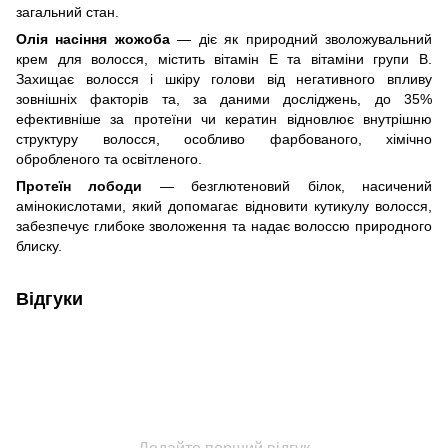
загальний стан.
Олія насіння жожоба
— діє як природний зволожувальний
крем для волосся, містить вітамін E та вітаміни групи B.
Захищає волосся і шкіру голови від негативного впливу
зовнішніх факторів та, за даними досліджень, до 35%
ефективніше за протеїни чи кератин відновлює внутрішню
структуру волосся, особливо фарбованого, хімічно
обробленого та освітленого.
Протеїн лободи
— безглютеновий білок, насичений
амінокислотами, який допомагає відновити кутикулу волосся,
забезпечує глибоке зволоження та надає волоссю природного
блиску.
Відгуки