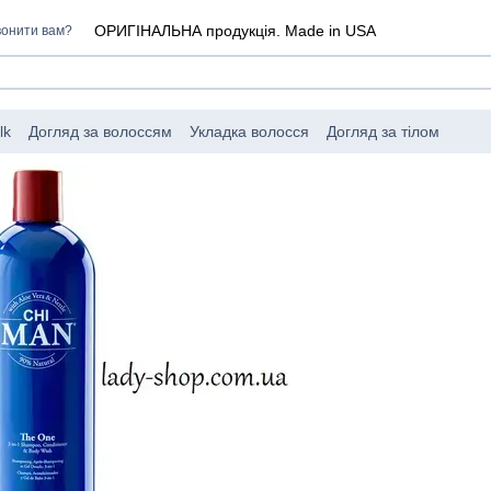
ОРИГІНАЛЬНА продукція. Made in USA
онити вам?
lk
Догляд за волоссям
Укладка волосся
Догляд за тілом
I