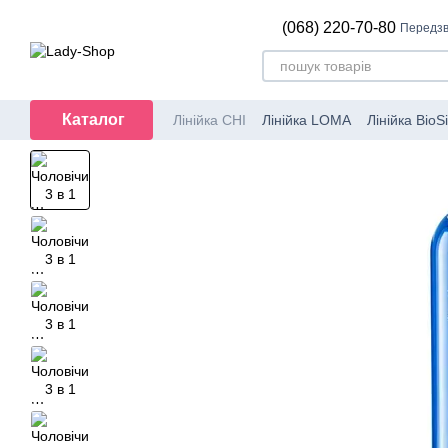
Перейти до основного контенту
(068) 220-70-80
Передзв
Каталог
Лінійка CHI
Лінійка LOMA
Лінійка BioSi
Перукарський інструмент
Набори CH