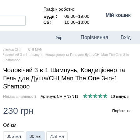
Графік роботи:
Мій кошик
Будні:
09:00–19:00
Сб:
10:00–18:00
Порівняння
Вхід
Укр
Лінійка CHI
CHI MAN
Чоловічий 3 в 1 Шампунь, Кондиціонер та Гель для Душа/CHI Man The One 3-in-
1 Shampoo
Чоловічий 3 в 1 Шампунь, Кондиціонер та
Гель для Душа/CHI Man The One 3-in-1
Shampoo
Немає в наявності
Артикул: CHIMN3N11
10 відгуків
230 грн
Порівняти
Об'єм
355 мл
30 мл
739 мл