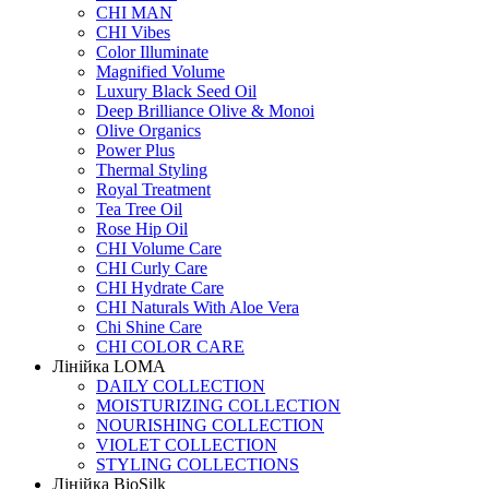
CHI MAN
CHI Vibes
Color Illuminate
Magnified Volume
Luxury Black Seed Oil
Deep Brilliance Olive & Monoi
Olive Organics
Power Plus
Thermal Styling
Royal Treatment
Tea Tree Oil
Rose Hip Oil
CHI Volume Care
CHI Curly Care
CHI Hydrate Care
CHI Naturals With Aloe Vera
Chi Shine Care
CHI COLOR CARE
Лінійка LOMA
DAILY COLLECTION
MOISTURIZING COLLECTION
NOURISHING COLLECTION
VIOLET COLLECTION
STYLING COLLECTIONS
Лінійка BioSilk