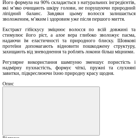
Його формула на 90% складається з натуральних інгредієнтів,
які м’яко очищають шкіру голови, не порушуючи природний
ліпідний баланс. Завдяки цьому волосся залишається
зволоженим, м’яким і здоровим уже після першого миття.
Екстракт гібіскусу зміцнює волосся по всій довжині та
стимулює його ріст, а алое вера глибоко зволожує пасма,
надаючи їм еластичності та природного блиску. Шовкові
протеїни допомагають відновити пошкоджену структуру,
захищають від зневоднення та роблять локони більш міцними.
Регулярне використання шампуню зменшує пористість і
надмірну пухнастість, формує чіткі, пружні та слухняні
завитки, підкреслюючи їхню природну красу щодня.
Опис