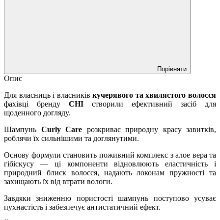
Порівняти
Опис
Для власниць і власників
кучерявого та хвилястого волосся
фахівці бренду
CHI
створили ефективний засіб для
щоденного догляду.
Шампунь
Curly Care
розкриває природну красу завитків,
роблячи їх сильнішими та доглянутими.
Основу формули становить поживний комплекс з алое вера та
гібіскусу — ці компоненти відновлюють еластичність і
природний блиск волосся, надають локонам пружності та
захищають їх від втрати вологи.
Завдяки зниженню пористості шампунь поступово усуває
пухнастість і забезпечує антистатичний ефект.