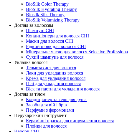
BioSilk Color Therapy
BioSilk Hydrating Therapy
Biosilk Silk Therapy
BioSilk Volumizing Therapy
Догляд за волоссям
Шампуні CHI
Кондиціонери для волосся CHI
Маски для волосся CHI
Рідкий шовк для волосся CHI
Мінеральне масло для волосся Selective Professiona
Сухий шампунь для волосся
Укладка волосся
Термозахист для волосся
Лаки для укладання волосся
Крема для укладання волосся
Гелі для укладання волосся
Віск та пасти для укладання волосся
Догляд за тілом
Кондиціонер та гель для душа
Засоби для вій і брів
Парфуми з феромонами
Перукарський інструмент
Керамічні праски для випрямлення волосся
Плойки для волосся
Набори CHI