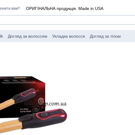
ОРИГІНАЛЬНА продукція. Made in USA
онити вам?
lk
Догляд за волоссям
Укладка волосся
Догляд за тілом
I