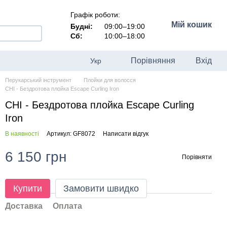
Графік роботи:
Мій кошик
Будні:
09:00–19:00
Сб:
10:00–18:00
Порівняння
Вхід
Укр
Перукарський інструмент
Плойки для волосся
CHI - Бездротова плойка Escape Curling Iron
CHI - Бездротова плойка Escape Curling
Iron
В наявності
Артикул: GF8072
Написати відгук
6 150 грн
Порівняти
Купити
Замовити швидко
Доставка
Оплата