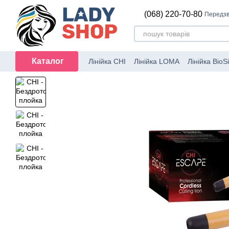
Перейти до основного контенту
(068) 220-70-80
Передзв
Каталог
Лінійка CHI
Лінійка LOMA
Лінійка BioSi
Перукарський інструмент
Набори CH