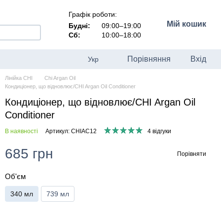
Графік роботи:
Мій кошик
Будні:
09:00–19:00
Сб:
10:00–18:00
Порівняння
Вхід
Укр
Лінійка CHI
Chi Argan Oil
Кондиціонер, що відновлює/CHI Argan Oil Conditioner
Кондиціонер, що відновлює/CHI Argan Oil
Conditioner
В наявності
Артикул: CHIAC12
4 відгуки
685 грн
Порівняти
Об'єм
340 мл
739 мл