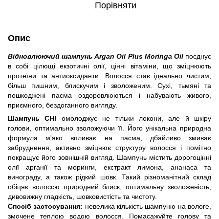
Порівняти
Опис
Відновлюючий шампунь Argan Oil Plus Moringa Oil
поєднує
в собі цілющі екзотичні олії, цінні вітаміни, що зміцнюють
протеїни та антиоксиданти. Волосся стає ідеально чистим,
більш пишним, блискучим і зволоженим. Сухі, тьмяні та
пошкоджені пасма оздоровлюються і набувають живого,
приємного, бездоганного вигляду.
Шампунь CHI
омолоджує не тільки локони, але й шкіру
голови, оптимально зволожуючи її. Його унікальна природна
формула м'яко впливає на пасма, дбайливо змиває
забруднення, активно зміцнює структуру волосся і помітно
покращує його зовнішній вигляд. Шампунь містить дорогоцінні
олії арганії та моринги, екстракт лимона, ананаса та
винограду, а також рідкий шовк. Такий різноманітний склад
обіцяє волоссю природний блиск, оптимальну зволоженість,
дивовижну гладкість, шовковистість та чистоту.
Спосіб застосування:
невелика кількість шампуню на вологе,
змочене теплою водою волосся. Помасажуйте голову та