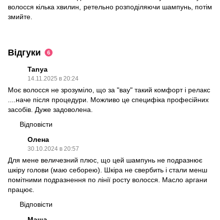
волосся кілька хвилин, ретельно розподіляючи шампунь, потім
змийте.
Відгуки
6
Tanya
14.11.2025 в 20:24
Моє волосся не зрозуміло, що за "вау" такий комфорт і релакс
....наче після процедури. Можливо це специфіка професійних
засобів. Дуже задоволена.
Відповісти
Олена
30.10.2024 в 20:57
Для мене величезний плюс, що цей шампунь не подразнює
шкіру голови (маю себорею). Шкіра не свербить і стали менш
помітними подразнення по лінії росту волосся. Масло аргани
працює.
Відповісти
Маша