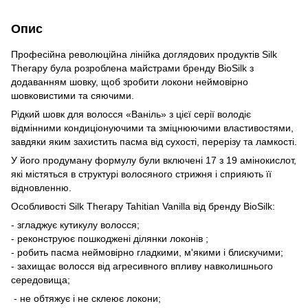
Опис
Професійна революційна лінійка доглядових продуктів Silk
Therapy була розроблена майстрами бренду BioSilk з
додаванням шовку, щоб зробити локони неймовірно
шовковистими та сяючими.
Рідкий шовк для волосся «Ваніль» з цієї серії володіє
відмінними кондиціонуючими та зміцнюючими властивостями,
завдяки яким захистить пасма від сухості, перерізу та ламкості.
У його продуману формулу були включені 17 з 19 амінокислот,
які містяться в структурі волосяного стрижня і сприяють її
відновленню.
Особливості Silk Therapy Tahitian Vanilla від бренду BioSilk:
- згладжує кутикулу волосся;
- реконструює пошкоджені ділянки локонів ;
- робить пасма неймовірно гладкими, м'якими і блискучими;
- захищає волосся від агресивного впливу навколишнього
середовища;
- не обтяжує і не склеює локони;