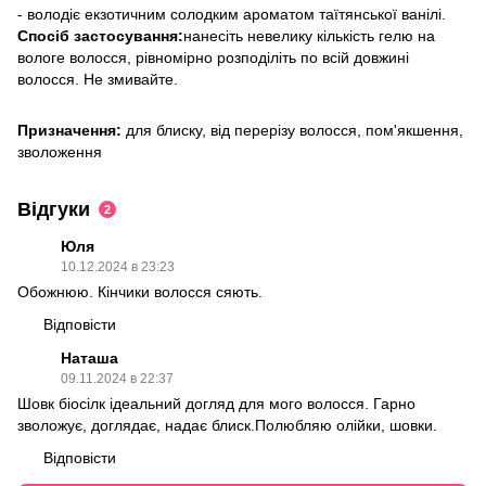
- володіє екзотичним солодким ароматом таїтянської ванілі.
Спосіб застосування:
нанесіть невелику кількість гелю на
вологе волосся, рівномірно розподіліть по всій довжині
волосся. Не змивайте.
Призначення:
для блиску, від перерізу волосся, пом'якшення,
зволоження
Відгуки
2
Юля
10.12.2024 в 23:23
Обожнюю. Кінчики волосся сяють.
Відповісти
Наташа
09.11.2024 в 22:37
Шовк біосілк ідеальний догляд для мого волосся. Гарно
зволожує, доглядає, надає блиск.Полюбляю олійки, шовки.
Відповісти