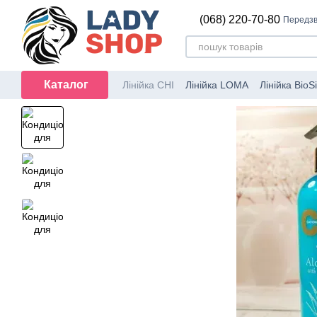
Перейти до основного контенту
(068) 220-70-80
Передзв
Каталог
Лінійка CHI
Лінійка LOMA
Лінійка BioSi
Перукарський інструмент
Набори CH