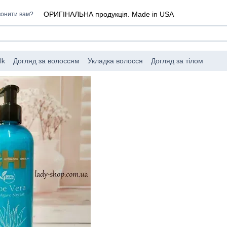
ОРИГІНАЛЬНА продукція. Made in USA
онити вам?
lk
Догляд за волоссям
Укладка волосся
Догляд за тілом
I