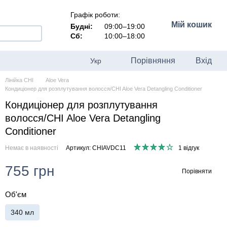
Графік роботи:
Мій кошик
Будні:
09:00–19:00
Сб:
10:00–18:00
Порівняння
Вхід
Укр
Лінійка CHI
Aloe Vera
Кондиціонер для розплутування волосся/CHI Aloe Vera Detangling Conditioner
Кондиціонер для розплутування
волосся/CHI Aloe Vera Detangling
Conditioner
Немає в наявності
Артикул: CHIAVDC11
1 відгук
755 грн
Порівняти
Об'єм
340 мл