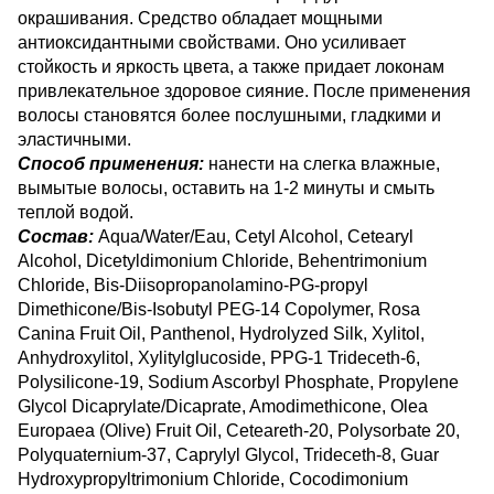
окрашивания. Средство обладает мощными
антиоксидантными свойствами. Оно усиливает
стойкость и яркость цвета, а также придает локонам
привлекательное здоровое сияние. После применения
волосы становятся более послушными, гладкими и
эластичными.
Способ применения:
нанести на слегка влажные,
вымытые волосы, оставить на 1-2 минуты и смыть
теплой водой.
Состав:
Aqua/Water/Eau, Cetyl Alcohol, Cetearyl
Alcohol, Dicetyldimonium Chloride, Behentrimonium
Chloride, Bis-Diisopropanolamino-PG-propyl
Dimethicone/Bis-Isobutyl PEG-14 Copolymer, Rosa
Canina Fruit Oil, Panthenol, Hydrolyzed Silk, Xylitol,
Anhydroxylitol, Xylitylglucoside, PPG-1 Trideceth-6,
Polysilicone-19, Sodium Ascorbyl Phosphate, Propylene
Glycol Dicaprylate/Dicaprate, Amodimethicone, Olea
Europaea (Olive) Fruit Oil, Ceteareth-20, Polysorbate 20,
Polyquaternium-37, Caprylyl Glycol, Trideceth-8, Guar
Hydroxypropyltrimonium Chloride, Cocodimonium