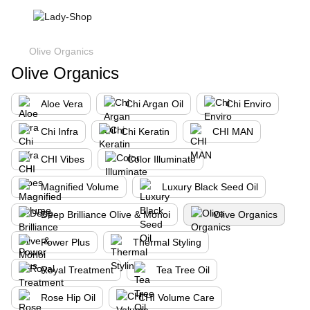
Olive Organics
Olive Organics
Aloe Vera
Chi Argan Oil
Chi Enviro
Chi Infra
Chi Keratin
CHI MAN
CHI Vibes
Color Illuminate
Magnified Volume
Luxury Black Seed Oil
Deep Brilliance Olive & Monoi
Olive Organics
Power Plus
Thermal Styling
Royal Treatment
Tea Tree Oil
Rose Hip Oil
CHI Volume Care