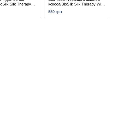
oSilk Silk Therapy
кокоса/BioSilk Silk Therapy With
illa
Organic Coconut Oil Leave In
550 грн
Treatment For Hair&Skin