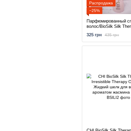
Распродажа
−25%
Парфюмированный сп
волос/BioSilk Silk The
Irresistible Hair Fragr
325 грн
435 грн
CHI BioSilk Silk Thera