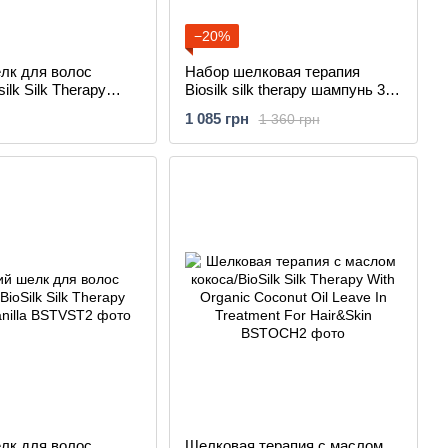
−20%
лк для волос
Набор шелковая терапия
silk Silk Therapy
Biosilk silk therapy шампунь 355
lk Treatment
мл и кондиционер 355ml
1 085 грн
1 360 грн
лк для волос
Шелковая терапия с маслом