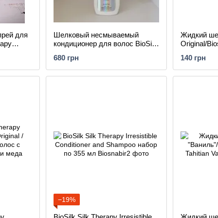
рей для
Шелковый несмываемый
Жидкий ше
rapy
кондиционер для волос BioSilk
Original/Bio
ance 67 мл
Silk Therapy 17 Miracle Leave-
Original Si
680 грн
140 грн
in-Conditioner 167 мл
−19%
py
BioSilk Silk Therapy Irresistible
Жидкий ше