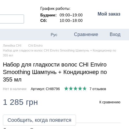
График работы:
Мой заказ
Будние:
09:00–19:00
Сб:
10:00–18:00
Сравнение
Вход
Рус
Линейка CHI
Chi Enviro
Набор для гладкости волос CHI Enviro Smoothing Шампунь + Кондиционер по
355 мл
Набор для гладкости волос CHI Enviro
Smoothing Шампунь + Кондиционер по
355 мл
Нет в наличии
Артикул: CHI8796
7 отзывов
1 285 грн
К сравнению
Сообщить, когда появится