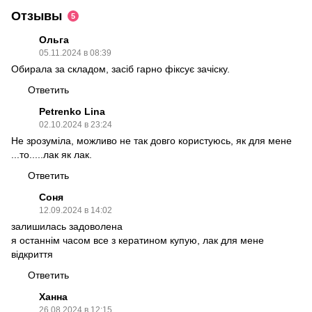
Отзывы
5
Ольга
05.11.2024 в 08:39
Обирала за складом, засіб гарно фіксує зачіску.
Ответить
Petrenko Lina
02.10.2024 в 23:24
Не зрозуміла, можливо не так довго користуюсь, як для мене
...то.....лак як лак.
Ответить
Соня
12.09.2024 в 14:02
залишилась задоволена
я останнім часом все з кератином купую, лак для мене
відкриття
Ответить
Ханна
26.08.2024 в 12:15