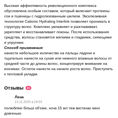
Высокая эффективность революционного комплекса
обусловлена ​​особым составом, который включает протеины
сои и пшеницы с гидролизованным шелком. Эксклюзивная
технология Cationic Hydrating Interlink позволяет проникать в
структуру волос. Комплекс увлажняет и разглаживает,
укрепляет и восстанавливает локоны. После использования
средства, волосы становятся мягкими и гладкими, сияющими
и упругими.
Способ применения:
нанести небольшое количество на пальцы ладони и
тщательно нанести на сухие или немного влажные волосы от
средней части до длины волос, концентрируя внимание на
кончиках. Остаток нанести на начало роста волос. Приступить
к тепловой укладке.
Отзывы
21
Лєна
13.11.2025 в 19:03
полюбляю більші об'єми, хоча 15 мл теж вистачає мені
довгенько