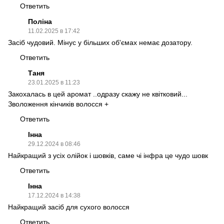
Ответить
Поліна
11.02.2025 в 17:42
Засіб чудовий. Мінус у більших об'ємах немає дозатору.
Ответить
Таня
23.01.2025 в 11:23
Закохалась в цей аромат ..одразу скажу не квітковий...
Зволоження кінчиків волосся +
Ответить
Інна
29.12.2024 в 08:46
Найкращий з усіх олійок і шовків, саме чі інфра це чудо шовк
Ответить
Інна
17.12.2024 в 14:38
Найкращий засіб для сухого волосся
Ответить